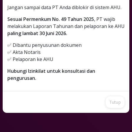
Jangan sampai data PT Anda diblokir di sistem AHU.
1
Cek Nama
Sesuai Permenkum No. 49 Tahun 2025
, PT wajib
melakukan Laporan Tahunan dan pelaporan ke AHU
2
paling lambat 30 Juni 2026.
Simulasi Akta
✅ Dibantu penyusunan dokumen
3
Minta Proposal
✅ Akta Notaris
✅ Pelaporan ke AHU
Hubungi Izinkilat untuk konsultasi dan
pengurusan.
Tutup