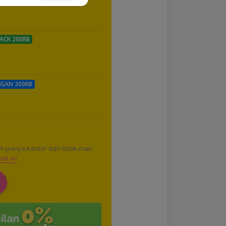
ACK 200RB
GAN 300RB
m punya kantor dan tidak mau
mat vo