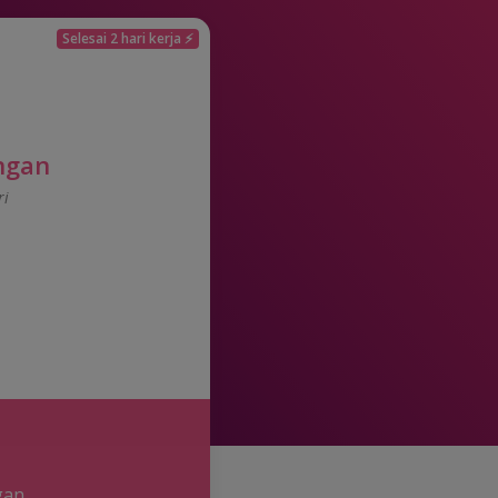
Selesai 2 hari kerja ⚡
ngan
ri
gan