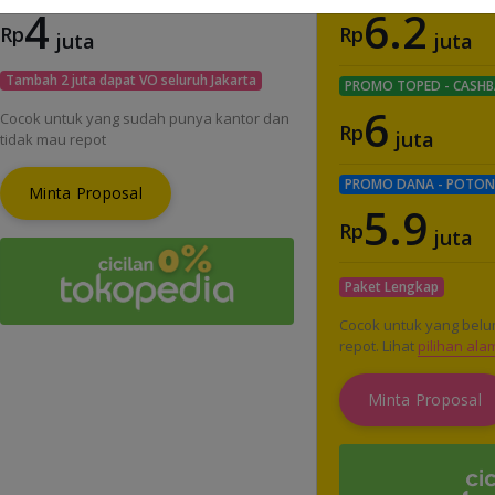
4
6.2
Rp
Rp
juta
juta
Tambah 2 juta dapat VO seluruh Jakarta
PROMO TOPED - CASHB
6
Cocok untuk yang sudah punya kantor dan
Rp
juta
tidak mau repot
PROMO DANA - POTON
Minta Proposal
5.9
Rp
juta
Paket Lengkap
Cocok untuk yang belu
repot. Lihat
pilihan ala
Minta Proposal