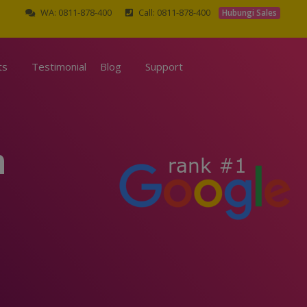
WA: 0811-878-400
Call: 0811-878-400
Hubungi Sales
ts
Testimonial
Blog
Support
n