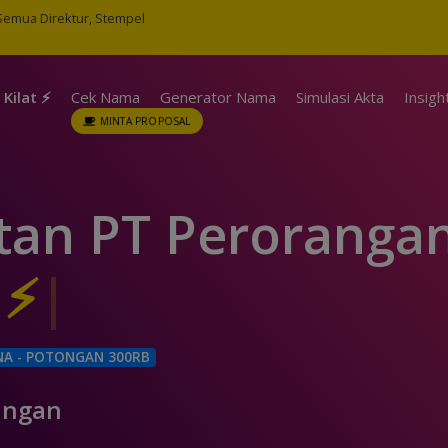
 Semua Direktur, Stempel
Kilat ⚡
Cek Nama
Generator Nama
Simulasi Akta
Insigh
MINTA PROPOSAL
tan PT Peroranga
A - POTONGAN 300RB
angan