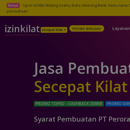
Up to 20 KBLI Bidang Usaha, Buka rekening Bank, Kartu nama
Bonus
perusahaan
izinkilat
Layanan 
PROMO BERLAKU
secepat kilat ⚡
Jasa Pembua
Sece
|
PROMO TOPED - CASHBACK 200RB
PROMO DAN
Syarat Pembuatan PT Peror