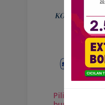
Pilih
bundling