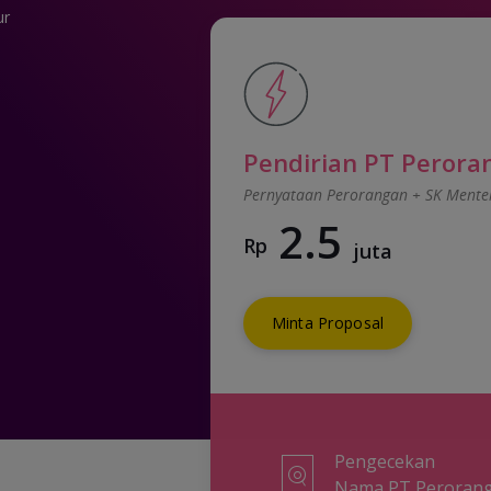
ur
Pendirian PT Perora
Pernyataan Perorangan + SK Mente
2.5
Rp
juta
Minta Proposal
Pengecekan
Nama PT Peroran