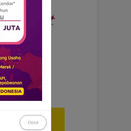
n + Izin + VO
Close