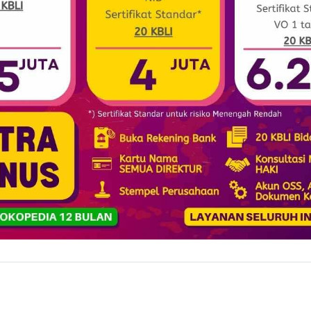
Bonus: Opening Bank Account
PT Perorangan + Izin
PT Peroranga
biaya
mulai dari