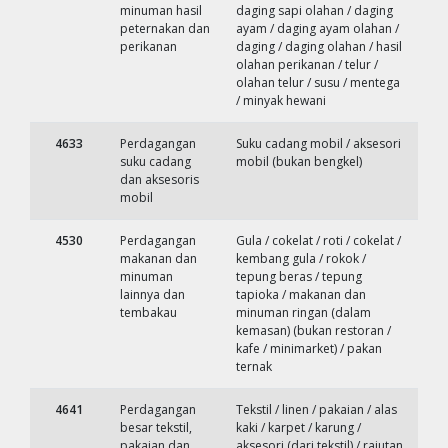
minuman hasil
daging sapi olahan / daging
peternakan dan
ayam / daging ayam olahan /
perikanan
daging / daging olahan / hasil
olahan perikanan / telur /
olahan telur / susu / mentega
/ minyak hewani
4633
Perdagangan
Suku cadang mobil / aksesori
suku cadang
mobil (bukan bengkel)
dan aksesoris
mobil
4530
Perdagangan
Gula / cokelat / roti / cokelat /
makanan dan
kembang gula / rokok /
minuman
tepung beras / tepung
lainnya dan
tapioka / makanan dan
tembakau
minuman ringan (dalam
kemasan) (bukan restoran /
kafe / minimarket) / pakan
ternak
4641
Perdagangan
Tekstil / linen / pakaian / alas
besar tekstil,
kaki / karpet / karung /
pakaian dan
aksesori (dari tekstil) / rajutan