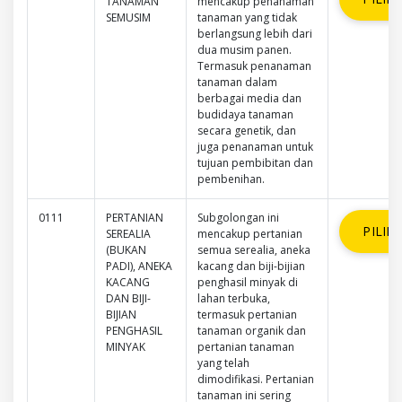
TANAMAN
mencakup penanaman
SEMUSIM
tanaman yang tidak
berlangsung lebih dari
dua musim panen.
Termasuk penanaman
tanaman dalam
berbagai media dan
budidaya tanaman
secara genetik, dan
juga penanaman untuk
tujuan pembibitan dan
pembenihan.
0111
PERTANIAN
Subgolongan ini
PILIH
SEREALIA
mencakup pertanian
(BUKAN
semua serealia, aneka
PADI), ANEKA
kacang dan biji-bijian
KACANG
penghasil minyak di
DAN BIJI-
lahan terbuka,
BIJIAN
termasuk pertanian
PENGHASIL
tanaman organik dan
MINYAK
pertanian tanaman
yang telah
dimodifikasi. Pertanian
tanaman ini sering