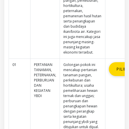
pangan, perkebunan,
hortikultura,
peternakan,
pemanenan hasil hutan
serta penangkapan
dan budidaya
ikan/biota air. Kategori
ini juga mencakup jasa
penunjang masing-
masing kegiatan
ekonomi tersebut.
01
PERTANIAN
Golongan pokok ini
PILIH
TANAMAN,
mencakup pertanian
PETERNAKAN,
tanaman pangan,
PERBURUAN
perkebunan dan
DAN
hortikultura; usaha
KEGIATAN
pemeliharaan hewan
YBDI
ternak dan unggas;
perburuan dan
penangkapan hewan
dengan perangkap
serta kegiatan
penunjang ybdi yang
ditujukan untuk dijual.