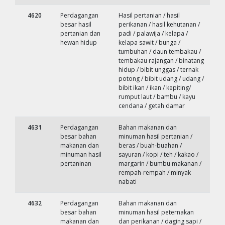
4620
Perdagangan
Hasil pertanian / hasil
besar hasil
perikanan / hasil kehutanan /
pertanian dan
padi / palawija / kelapa /
hewan hidup
kelapa sawit / bunga /
tumbuhan / daun tembakau /
tembakau rajangan / binatang
hidup / bibit unggas / ternak
potong / bibit udang / udang /
bibit ikan / ikan / kepiting/
rumput laut / bambu / kayu
cendana / getah damar
4631
Perdagangan
Bahan makanan dan
besar bahan
minuman hasil pertanian /
makanan dan
beras / buah-buahan /
minuman hasil
sayuran / kopi / teh / kakao /
pertaninan
margarin / bumbu makanan /
rempah-rempah / minyak
nabati
4632
Perdagangan
Bahan makanan dan
besar bahan
minuman hasil peternakan
makanan dan
dan perikanan / daging sapi /