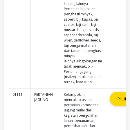
kacang lainnya-
Pertanian biji-bijian
penghasil minyak,
seperti biji kapas, biji
castor, biji rami, biji
mustard, niger seeds,
rapeseed/canola, biji
wijen, safflower seeds,
biji bunga matahari
dan tanaman penghasil
minyak
lainnyaSubgolongan ini
tidak mencakup :-
Pertanian jagung
(maize) untuk makanan
ternak, lihat 0119
01111
PERTANIAN
Kelompok ini
PILIH
JAGUNG
mencakup usaha
pertanian komoditas
jagung mulai dari
kegiatan pengolahan
lahan, penanaman,
pemeliharaan, dan