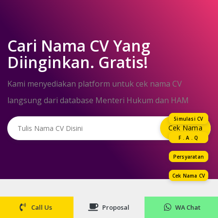
Cari Nama CV Yang
Diinginkan. Gratis!
Kami menyediakan platform untuk cek nama CV
langsung dari database Menteri Hukum dan HAM
Simulasi CV
F . A . Q
Persyaratan
Cek Nama CV
Call Us
Proposal
WA Chat