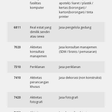
fasilitas
apotek) / karet / plastik /
komputer
kertas (borongan) /
karton(borongan) / tinta
printer
6811
Real estat yang
Jasa pengelola gedung
dimilik sendiri
atau sewa
7020
Aktivitas
Jasa konsultan manajemen
konsultasi
(SDM / bisnis / pemasaran)
manajemen
7310
Periklanan
Jasa periklanan
7410
Aktivitas
Jasa dekorasi (non konstruksi)
perancangan
khusus
7420
Aktivitas
Jasa fotografi
fotografi