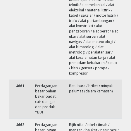
teknik / alat mekanikal / alat
elektrikal / material listrik /
kabel / sakelar / motor listrik /
trafo / alat pertambangan /
alat konstruksi / alat
pengeboran / alat berat / alat
ukur / alat survei / alat
navigasi / alat meteorologi /
alat klimatologi / alat
metrologi / peralatan sar /
alat keselamatan kerja / alat
pemadam kebakaran / katup
/ klep / genset / pompa /
kompresor
4661
Perdagangan
Batu bara / briket / minyak
besar bahan
pelumas (dalam kemasan)
bakar padat,
cair dan gas
dan produk
YBDI
4662
Perdagangan
Bijih nikel / nikel / timah /
besar logam
mangan / bauksit / pasir besi /