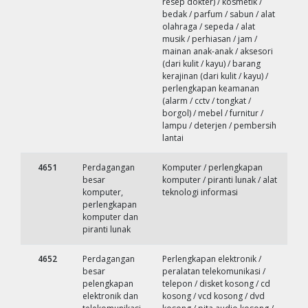
resep dokter) / kosmetik /
bedak / parfum / sabun / alat
olahraga / sepeda / alat
musik / perhiasan / jam /
mainan anak-anak / aksesori
(dari kulit / kayu) / barang
kerajinan (dari kulit / kayu) /
perlengkapan keamanan
(alarm / cctv / tongkat /
borgol) / mebel / furnitur /
lampu / deterjen / pembersih
lantai
4651
Perdagangan
Komputer / perlengkapan
besar
komputer / piranti lunak / alat
komputer,
teknologi informasi
perlengkapan
komputer dan
piranti lunak
4652
Perdagangan
Perlengkapan elektronik /
besar
peralatan telekomunikasi /
pelengkapan
telepon / disket kosong / cd
elektronik dan
kosong / vcd kosong / dvd