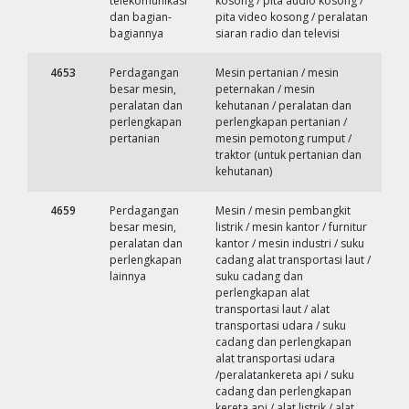
telekomunikasi
kosong / pita audio kosong /
dan bagian-
pita video kosong / peralatan
bagiannya
siaran radio dan televisi
4653
Perdagangan
Mesin pertanian / mesin
besar mesin,
peternakan / mesin
peralatan dan
kehutanan / peralatan dan
perlengkapan
perlengkapan pertanian /
pertanian
mesin pemotong rumput /
traktor (untuk pertanian dan
kehutanan)
4659
Perdagangan
Mesin / mesin pembangkit
besar mesin,
listrik / mesin kantor / furnitur
peralatan dan
kantor / mesin industri / suku
perlengkapan
cadang alat transportasi laut /
lainnya
suku cadang dan
perlengkapan alat
transportasi laut / alat
transportasi udara / suku
cadang dan perlengkapan
alat transportasi udara
/peralatankereta api / suku
cadang dan perlengkapan
kereta api / alat listrik / alat