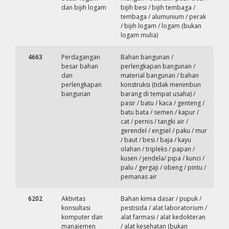
dan bijih logam
bijih besi / bijih tembaga /
tembaga / alumunium / perak
/ bijih logam / logam (bukan
logam mulia)
4663
Perdagangan
Bahan bangunan /
besar bahan
perlengkapan bangunan /
dan
material bangunan / bahan
perlengkapan
konstruksi (tidak menimbun
bangunan
barang di tempat usaha) /
pasir / batu / kaca / genteng /
batu bata / semen / kapur /
cat / pernis / tangki air /
gerendel / engsel / paku / mur
/ baut / besi / baja / kayu
olahan / tripleks / papan /
kusen / jendela/ pipa / kunci /
palu / gergaji / obeng / pintu /
pemanas air
6202
Aktivitas
Bahan kimia dasar / pupuk /
konsultasi
pestisida / alat laboratorium /
komputer dan
alat farmasi / alat kedokteran
manajemen
/ alat kesehatan (bukan