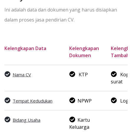
Ini adalah data dan dokumen yang harus disiapkan
dalam proses jasa pendirian CV.
Kelengkapan Data
Kelengkapan
Kelengk
Dokumen
Tambaha
KTP
Kop
Nama CV
surat
NPWP
Logo
Tempat Kedudukan
Kartu
Bidang Usaha
Keluarga