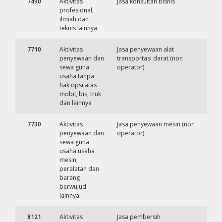
7490
Aktivitas
Jasa konsultan bisnis
profesional,
ilmiah dan
teknis lainnya
7710
Aktivitas
Jasa penyewaan alat
penyewaan dan
transportasi darat (non
sewa guna
operator)
usaha tanpa
hak opsi atas
mobil, bis, truk
dan lainnya
7730
Aktivitas
Jasa penyewaan mesin (non
penyewaan dan
operator)
sewa guna
usaha usaha
mesin,
peralatan dan
barang
berwujud
lainnya
8121
Aktivitas
Jasa pembersih