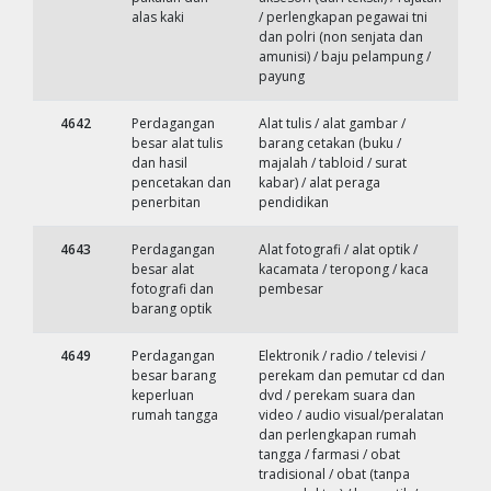
alas kaki
/ perlengkapan pegawai tni
dan polri (non senjata dan
amunisi) / baju pelampung /
payung
4642
Perdagangan
Alat tulis / alat gambar /
besar alat tulis
barang cetakan (buku /
dan hasil
majalah / tabloid / surat
pencetakan dan
kabar) / alat peraga
penerbitan
pendidikan
4643
Perdagangan
Alat fotografi / alat optik /
besar alat
kacamata / teropong / kaca
fotografi dan
pembesar
barang optik
4649
Perdagangan
Elektronik / radio / televisi /
besar barang
perekam dan pemutar cd dan
keperluan
dvd / perekam suara dan
rumah tangga
video / audio visual/peralatan
dan perlengkapan rumah
tangga / farmasi / obat
tradisional / obat (tanpa