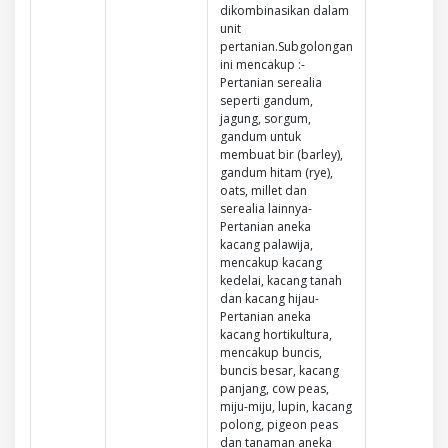
dikombinasikan dalam
unit
pertanian.Subgolongan
ini mencakup :-
Pertanian serealia
seperti gandum,
jagung, sorgum,
gandum untuk
membuat bir (barley),
gandum hitam (rye),
oats, millet dan
serealia lainnya-
Pertanian aneka
kacang palawija,
mencakup kacang
kedelai, kacang tanah
dan kacang hijau-
Pertanian aneka
kacang hortikultura,
mencakup buncis,
buncis besar, kacang
panjang, cow peas,
miju-miju, lupin, kacang
polong, pigeon peas
dan tanaman aneka