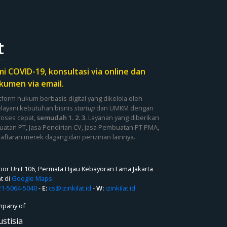
t
 COVID-19, konsultasi via online dan
kumen via email.
latform hukum berbasis digital yang dikelola oleh
elayani kebutuhan bisnis
startup
dan UMKM dengan
roses cepat,
semudah 1. 2. 3.
Layanan yang diberikan
uatan PT
, Jasa Pendirian CV, Jasa Pembuatan PT PMA,
daftaran merek dagang dan perizinan lainnya.
loor Unit 106, Permata Hijau Kebayoran Lama Jakarta
at di
Google Maps.
21-5064-5040
-
E:
cs@izinkilat.id
-
W:
izinkilat.id
ompany of
ustisia