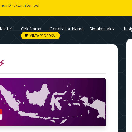
emua Direktur, Stempel
Kilat ⚡
Cek Nama
Generator Nama
Simulasi Akta
Insi
MINTA PROPOSAL
 ⚡