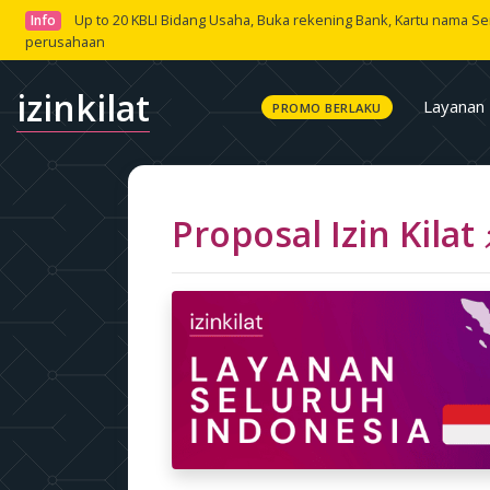
Up to 20 KBLI Bidang Usaha, Buka rekening Bank, Kartu nama S
Info
perusahaan
izinkilat
Layanan 
PROMO BERLAKU
Proposal Izin Kilat