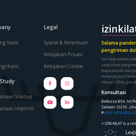
izinkila
pany
Legal
ng Kami
Syarat & Ketentuan
Selama pandemi
pengiriman do
Kebijakan Privasi
Izin Kilat adalah p
LexJustisia yang m
gi Kami
Kebijakan Cookie
biaya murah dan p
meliputi
Jasa Pemb
 Study
Virtual Office
, pen
Konsultasi
ahaan Startup
Bellezza BSA 1st F
Selatan 12210 . Lih
ahaan Importir
P:
0811-878-400
-
0
⚡ IZIN KILAT is a c
LexJ