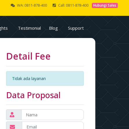
WA: 0811-878-400
Call: 0811-878-400
Hubungi Sales
ghts
Testimonial
Blog
Support
Detail Fee
Tidak ada layanan
Data Proposal