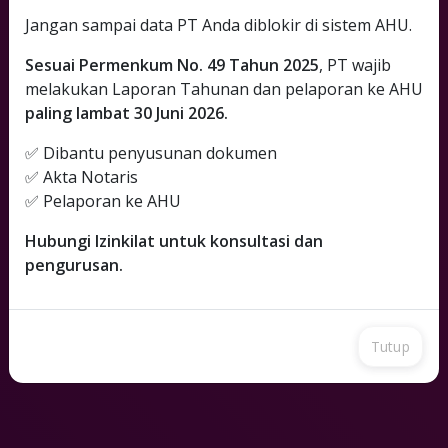
Jangan sampai data PT Anda diblokir di sistem AHU.
1
Cek Nama
Sesuai Permenkum No. 49 Tahun 2025
, PT wajib
melakukan Laporan Tahunan dan pelaporan ke AHU
2
paling lambat 30 Juni 2026.
Simulasi Akta
✅ Dibantu penyusunan dokumen
3
Minta Proposal
✅ Akta Notaris
✅ Pelaporan ke AHU
Hubungi Izinkilat untuk konsultasi dan
pengurusan.
Tutup