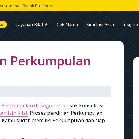
suai arahan Bapak Presiden.
Layanan Kilat ⚡
Cek Nama
Simulasi Akta
Insight
KU
an Perkumpulan
 Perkumpulan di Bogor
termasuk konsultasi
an Izin Kilat
. Proses pendirian Perkumpulan
. Kamu sudah memiliki Perkumpulan dan siap