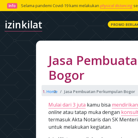
Selama pandemi Covid-19 kami melakukan
physical distancing
se
Info
izinkilat
PROMO BERLA
Jasa Pembuat
Bogor
Home
Jasa Pembuatan Perkumpulan Bogor
Mulai dari 3 juta
kamu bisa
mendirikan
online
atau tatap muka dengan
konsult
termasuk Akta Notaris dan SK Menteri
untuk melakukan kegiatan.