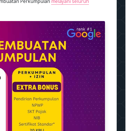
 pembuatan Perkumpulan
melayani seluruh