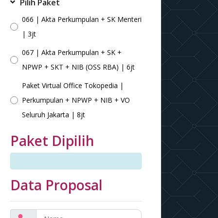
Pilih Paket
066 | Akta Perkumpulan + SK Menteri
| 3jt
067 | Akta Perkumpulan + SK +
NPWP + SKT + NIB (OSS RBA) | 6jt
Paket Virtual Office Tokopedia |
Perkumpulan + NPWP + NIB + VO
Seluruh Jakarta | 8jt
Paket Dipilih
Data Proposal