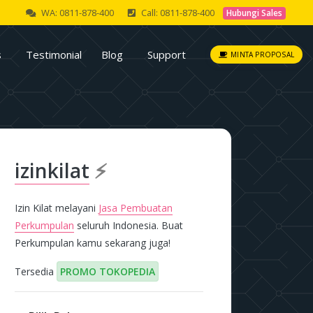
WA: 0811-878-400
Call: 0811-878-400
Hubungi Sales
s
Testimonial
Blog
Support
MINTA PROPOSAL
izinkilat
⚡
Izin Kilat melayani
Jasa Pembuatan
Perkumpulan
seluruh Indonesia. Buat
Perkumpulan kamu sekarang juga!
Tersedia
PROMO TOKOPEDIA