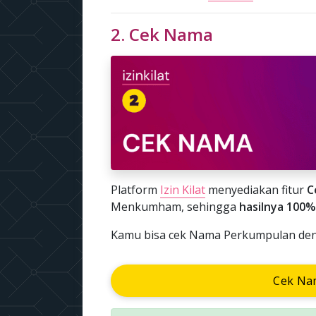
2. Cek Nama
Platform
Izin Kilat
menyediakan fitur
C
Menkumham, sehingga
hasilnya 100%
Kamu bisa cek Nama Perkumpulan denga
Cek Na