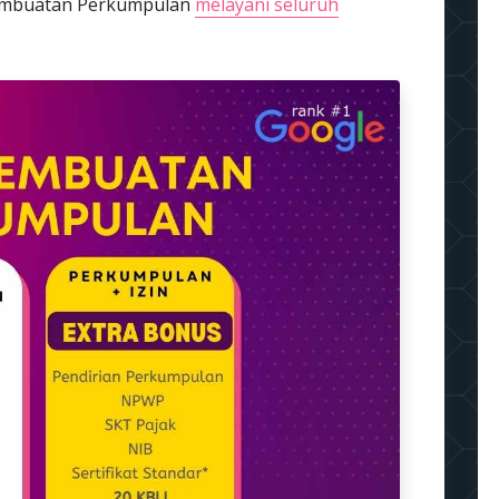
 pembuatan Perkumpulan
melayani seluruh