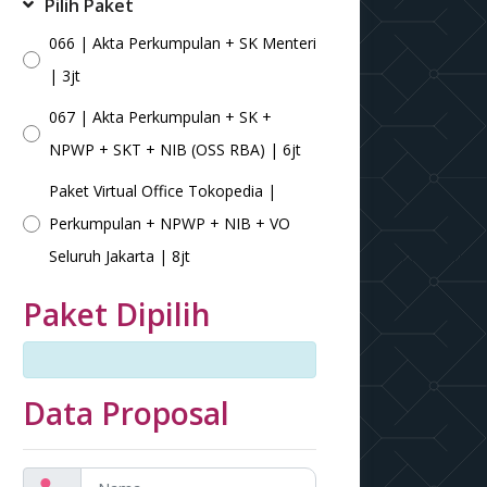
Pilih Paket
066 | Akta Perkumpulan + SK Menteri
| 3jt
067 | Akta Perkumpulan + SK +
NPWP + SKT + NIB (OSS RBA) | 6jt
Paket Virtual Office Tokopedia |
Perkumpulan + NPWP + NIB + VO
Seluruh Jakarta | 8jt
Paket Dipilih
Data Proposal