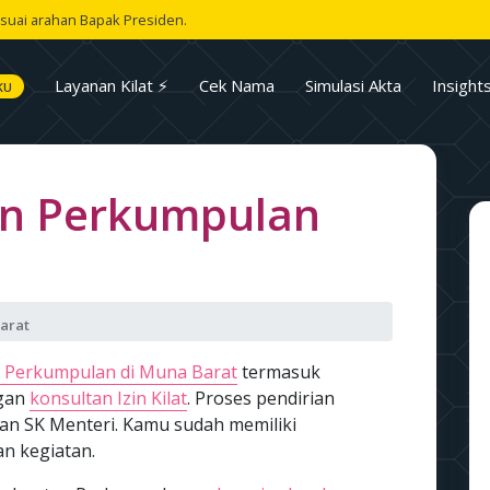
suai arahan Bapak Presiden.
Layanan Kilat ⚡
Cek Nama
Simulasi Akta
Insight
KU
an Perkumpulan
arat
 Perkumpulan di Muna Barat
termasuk
ngan
konsultan Izin Kilat
. Proses pendirian
an SK Menteri. Kamu sudah memiliki
n kegiatan.