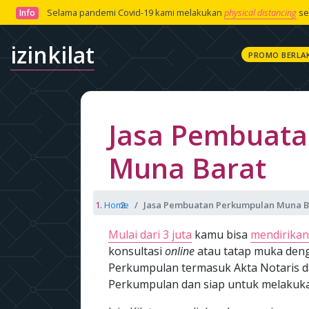
Selama pandemi Covid-19 kami melakukan
physical distancing
se
Info
izinkilat
PROMO BERLA
Jasa Pembuat
Muna Barat
Home
Jasa Pembuatan Perkumpulan Muna B
Mulai dari 3 juta
kamu bisa
mendirikan
konsultasi
online
atau tatap muka de
Perkumpulan termasuk Akta Notaris d
Perkumpulan dan siap untuk melakuka