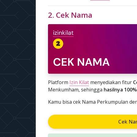
2. Cek Nama
Platform
Izin Kilat
menyediakan fitur
C
Menkumham, sehingga
hasilnya 100%
Kamu bisa cek Nama Perkumpulan denga
Cek Na