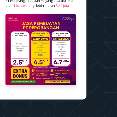
PT Perorangan adalah PT yang bisa didirikan
oleh
1 (satu) orang
, lebih murah
Rp 1 juta