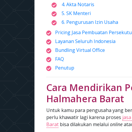
4. Akta Notaris
5. SK Menteri
6. Pengurusan Izin Usaha
Pricing Jasa Pembuatan Persekutu
Layanan Seluruh Indonesia
Bundling Virtual Office
FAQ
Penutup
Cara Mendirikan P
Halmahera Barat
Untuk kamu para pengusaha yang bera
perlu khawatir lagi karena proses
jas
Barat
bisa dilakukan melalui
online
ata