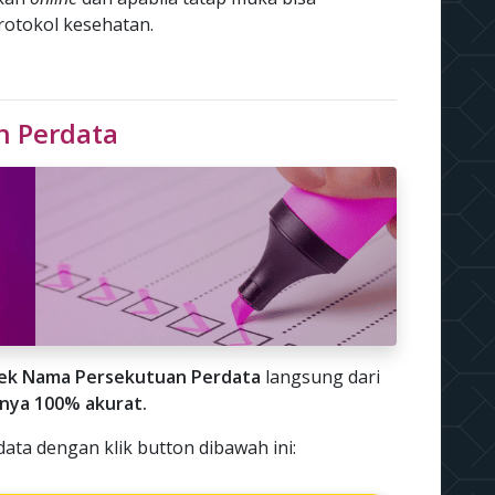
protokol kesehatan.
n Perdata
ek Nama Persekutuan Perdata
langsung dari
lnya 100% akurat.
ta dengan klik button dibawah ini: