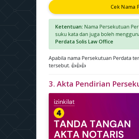
Cek Nama P
Ketentuan:
Nama Persekutuan Perd
suku kata dan juga boleh menggun
Perdata Solis Law Office
Apabila nama Persekutuan Perdata t
tersebut. 👍👍👍
3. Akta Pendirian Perse