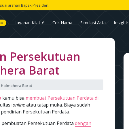
suai arahan Bapak Presiden.
Layanan Kilat ⚡
Cek Nama
Simulasi Akta
Insight
KU
n Persekutuan
hera Barat
 Halmahera Barat
a
kamu bisa
membuat Persekutuan Perdata di
ultasi
online
atau tatap muka. Biaya sudah
 pendirian Persekutuan Perdata.
asa pembuatan Persekutuan Perdata
dengan