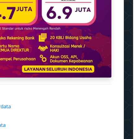
rdata
ata