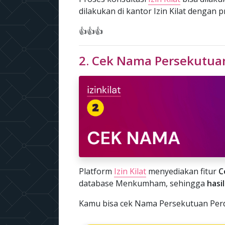
dilakukan di kantor Izin Kilat dengan 
👍👍👍
2. Cek Nama Persekutua
Platform
Izin Kilat
menyediakan fitur
C
database Menkumham, sehingga
hasi
Kamu bisa cek Nama Persekutuan Perda