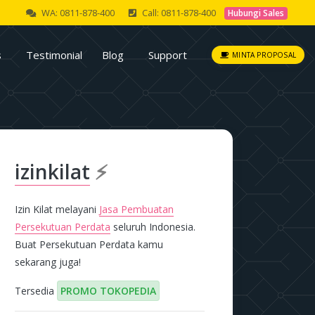
WA: 0811-878-400
Call: 0811-878-400
Hubungi Sales
s
Testimonial
Blog
Support
MINTA PROPOSAL
izinkilat
⚡
Izin Kilat melayani
Jasa Pembuatan
Persekutuan Perdata
seluruh Indonesia.
Buat Persekutuan Perdata kamu
sekarang juga!
Tersedia
PROMO TOKOPEDIA