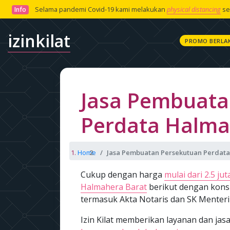
Selama pandemi Covid-19 kami melakukan
physical distancing
se
Info
izinkilat
PROMO BERLA
Jasa Pembuata
Perdata Halma
Home
Jasa Pembuatan Persekutuan Perdata
Cukup dengan harga
mulai dari 2.5 jut
Halmahera Barat
berikut dengan kons
termasuk Akta Notaris dan SK Menteri
Izin Kilat memberikan layanan dan j