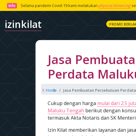
Selama pandemi Covid-19 kami melakukan
physical distancing
se
Info
izinkilat
PROMO BERLA
Jasa Pembuata
Perdata Maluk
Home
Jasa Pembuatan Persekutuan Perdat
Cukup dengan harga
mulai dari 2.5 jut
Maluku Tengah
berikut dengan konsu
termasuk Akta Notaris dan SK Menteri
Izin Kilat memberikan layanan dan j