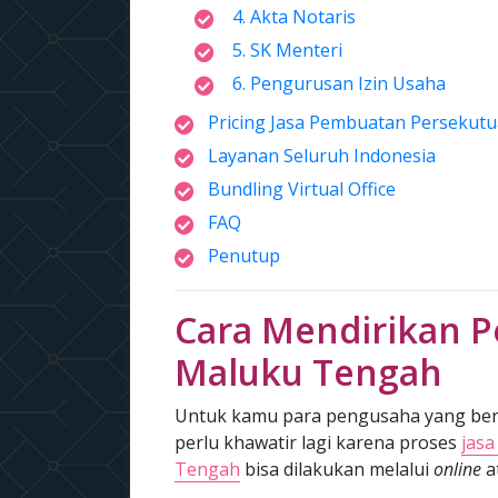
4. Akta Notaris
5. SK Menteri
6. Pengurusan Izin Usaha
Pricing Jasa Pembuatan Persekutu
Layanan Seluruh Indonesia
Bundling Virtual Office
FAQ
Penutup
Cara Mendirikan P
Maluku Tengah
Untuk kamu para pengusaha yang ber
perlu khawatir lagi karena proses
jas
Tengah
bisa dilakukan melalui
online
a