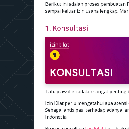
Berikut ini adalah proses pembuatan P
sampai keluar izin usaha lengkap. Mari k
1. Konsultasi
Tahap awal ini adalah sangat penting 
Izin Kilat perlu mengetahui apa atensi 
Sebagai antisipasi terhadap adanya la
Indonesia.
Proses konsultasi
Izin Kilat
bisa dilak