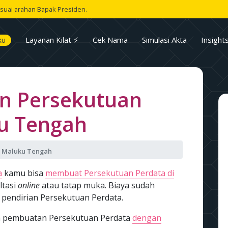
suai arahan Bapak Presiden.
Layanan Kilat ⚡
Cek Nama
Simulasi Akta
Insight
KU
n Persekutuan
u Tengah
a Maluku Tengah
a
kamu bisa
membuat Persekutuan Perdata di
ltasi
online
atau tatap muka. Biaya sudah
 pendirian Persekutuan Perdata.
asa pembuatan Persekutuan Perdata
dengan