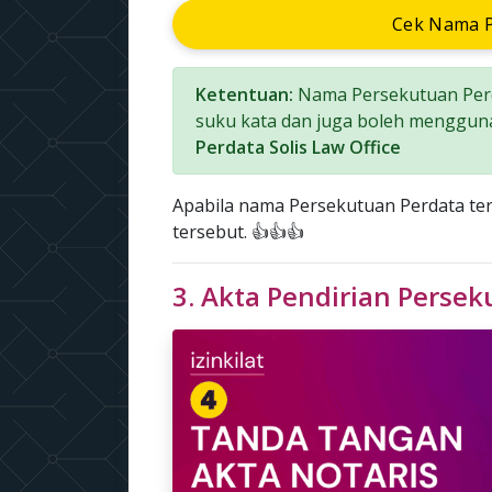
Cek Nama P
Ketentuan:
Nama Persekutuan Perd
suku kata dan juga boleh menggun
Perdata Solis Law Office
Apabila nama Persekutuan Perdata t
tersebut. 👍👍👍
3. Akta Pendirian Perse