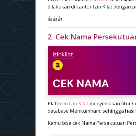
dilakukan di kantor Izin Kilat dengan 
👍👍👍
2. Cek Nama Persekutua
Platform
Izin Kilat
menyediakan fitur
C
database Menkumham, sehingga
hasi
Kamu bisa cek Nama Persekutuan Perda