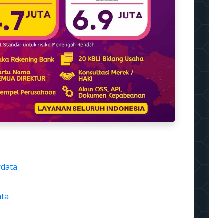
rdata
ata