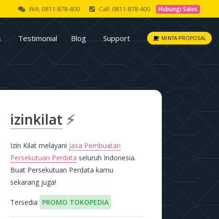
WA: 0811-878-400
Call: 0811-878-400
Hubungi Sales
s
Testimonial
Blog
Support
MINTA PROPOSAL
izinkilat
⚡
Izin Kilat melayani
Jasa Pembuatan
Persekutuan Perdata
seluruh Indonesia.
Buat Persekutuan Perdata kamu
sekarang juga!
Tersedia
PROMO TOKOPEDIA