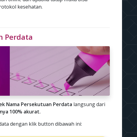
protokol kesehatan.
n Perdata
ek Nama Persekutuan Perdata
langsung dari
lnya 100% akurat.
ta dengan klik button dibawah ini: