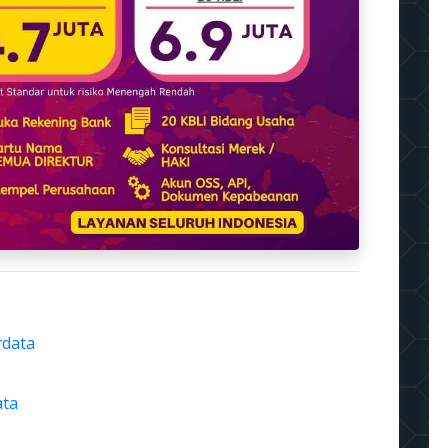
rdata
ata