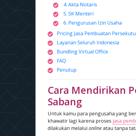
4. Akta Notaris
5. SK Menteri
6. Pengurusan Izin Usaha
Pricing Jasa Pembuatan Persekutu
Layanan Seluruh Indonesia
Bundling Virtual Office
FAQ
Penutup
Cara Mendirikan P
Sabang
Untuk kamu para pengusaha yang bera
khawatir lagi karena proses
jasa pemb
dilakukan melalui
online
atau tanpa ta