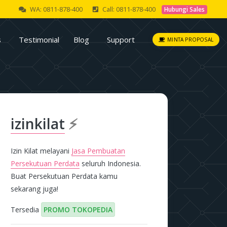
WA: 0811-878-400
Call: 0811-878-400
Hubungi Sales
s
Testimonial
Blog
Support
MINTA PROPOSAL
izinkilat
⚡
Izin Kilat melayani
Jasa Pembuatan
Persekutuan Perdata
seluruh Indonesia.
Buat Persekutuan Perdata kamu
sekarang juga!
Tersedia
PROMO TOKOPEDIA