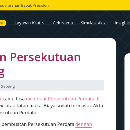
suai arahan Bapak Presiden.
Layanan Kilat ⚡
Cek Nama
Simulasi Akta
Insight
KU
n Persekutuan
g
a Sabang
a
kamu bisa
membuat Persekutuan Perdata di
ine
atau tatap muka. Biaya sudah termasuk Akta
sekutuan Perdata.
asa pembuatan Persekutuan Perdata
dengan