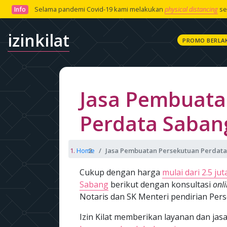
Selama pandemi Covid-19 kami melakukan
physical distancing
se
Info
izinkilat
PROMO BERLA
Jasa Pembuata
Perdata Saban
Home
Jasa Pembuatan Persekutuan Perdat
Cukup dengan harga
mulai dari 2.5 jut
Sabang
berikut dengan konsultasi
onl
Notaris dan SK Menteri pendirian Per
Izin Kilat memberikan layanan dan j