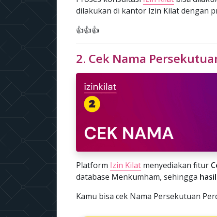
dilakukan di kantor Izin Kilat dengan 
👍👍👍
2. Cek Nama Persekutua
Platform
Izin Kilat
menyediakan fitur
C
database Menkumham, sehingga
hasi
Kamu bisa cek Nama Persekutuan Perda