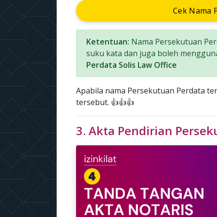
Cek Nama P
Ketentuan:
Nama Persekutuan Perd
suku kata dan juga boleh menggun
Perdata Solis Law Office
Apabila nama Persekutuan Perdata t
tersebut. 👍👍👍
3. Akta Pendirian Perse