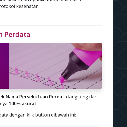
protokol kesehatan.
n Perdata
ek Nama Persekutuan Perdata
langsung dari
lnya 100% akurat.
ta dengan klik button dibawah ini: