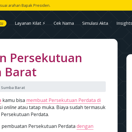
suai arahan Bapak Presiden.
Layanan Kilat ⚡
Cek Nama
Simulasi Akta
Insight
KU
n Persekutuan
 Barat
a Sumba Barat
a
kamu bisa
membuat Persekutuan Perdata di
si
online
atau tatap muka. Biaya sudah termasuk
n Persekutuan Perdata.
asa pembuatan Persekutuan Perdata
dengan