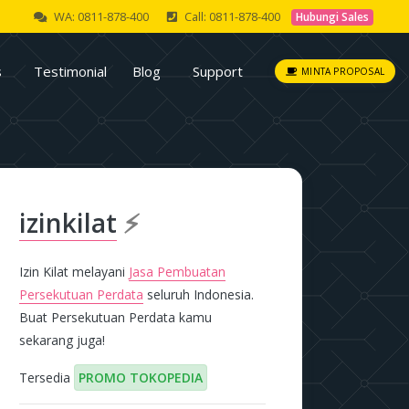
WA: 0811-878-400
Call: 0811-878-400
Hubungi Sales
s
Testimonial
Blog
Support
MINTA PROPOSAL
izinkilat
⚡
Izin Kilat melayani
Jasa Pembuatan
Persekutuan Perdata
seluruh Indonesia.
Buat Persekutuan Perdata kamu
sekarang juga!
Tersedia
PROMO TOKOPEDIA