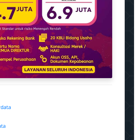
rdata
ata