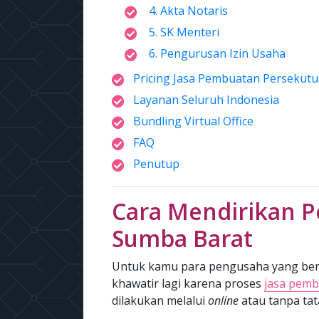
4. Akta Notaris
5. SK Menteri
6. Pengurusan Izin Usaha
Pricing Jasa Pembuatan Persekutu
Layanan Seluruh Indonesia
Bundling Virtual Office
FAQ
Penutup
Cara Mendirikan P
Sumba Barat
Untuk kamu para pengusaha yang bera
khawatir lagi karena proses
jasa pemb
dilakukan melalui
online
atau tanpa ta