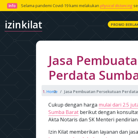
Selama pandemi Covid-19 kami melakukan
physical distancing
se
Info
izinkilat
PROMO BERLA
Jasa Pembuata
Perdata Sumba
Home
Jasa Pembuatan Persekutuan Perdat
Cukup dengan harga
mulai dari 2.5 jut
Sumba Barat
berikut dengan konsulta
Akta Notaris dan SK Menteri pendiria
Izin Kilat memberikan layanan dan j