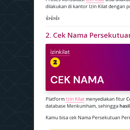
dilakukan di kantor Izin Kilat dengan 
👍👍👍
2. Cek Nama Persekutua
Platform
Izin Kilat
menyediakan fitur
C
database Menkumham, sehingga
hasi
Kamu bisa cek Nama Persekutuan Perda