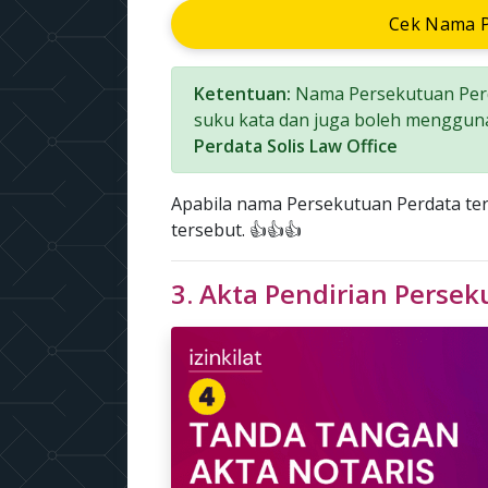
Cek Nama P
Ketentuan:
Nama Persekutuan Perd
suku kata dan juga boleh menggun
Perdata Solis Law Office
Apabila nama Persekutuan Perdata t
tersebut. 👍👍👍
3. Akta Pendirian Perse