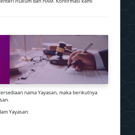
enteri Hukum dan HAM. Konfirmasi kami
tersediaan nama Yayasan, maka berikutnya
san.
alam Yayasan: