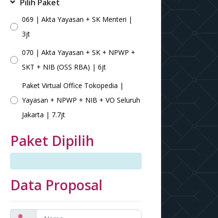
Pilih Paket
069 | Akta Yayasan + SK Menteri |
3jt
070 | Akta Yayasan + SK + NPWP +
SKT + NIB (OSS RBA) | 6jt
Paket Virtual Office Tokopedia |
Yayasan + NPWP + NIB + VO Seluruh
Jakarta | 7.7jt
Paket Dipilih
Data Proposal