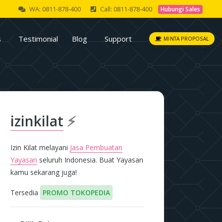
WA: 0811-878-400
Call: 0811-878-400
Hubungi Sales
s
Testimonial
Blog
Support
MINTA PROPOSAL
izinkilat
⚡
Izin Kilat melayani
Jasa Pembuatan
Yayasan
seluruh Indonesia. Buat Yayasan
kamu sekarang juga!
Tersedia
PROMO TOKOPEDIA