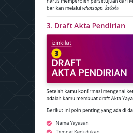
harus memperoleh persetujuan dari M
berikan melalui
whatsapp
. 👍👍👍
3. Draft Akta Pendirian
Setelah kamu konfirmasi mengenai ke
adalah kamu membuat draft Akta Yaya
Berikut ini poin penting yang ada di d
Nama Yayasan
Tempat Kedudukan