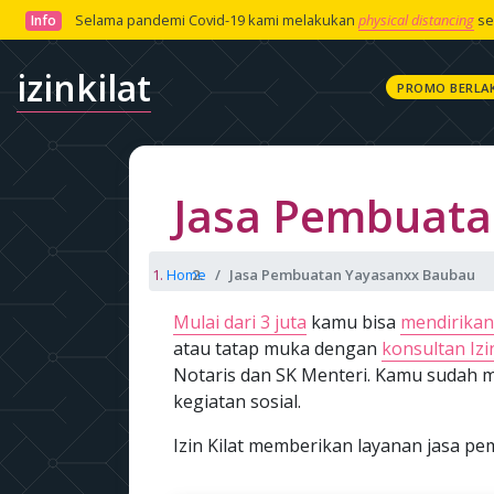
Selama pandemi Covid-19 kami melakukan
physical distancing
se
Info
izinkilat
PROMO BERLA
Jasa Pembuata
Home
Jasa Pembuatan Yayasanxx Baubau
Mulai dari 3 juta
kamu bisa
mendirikan
atau tatap muka dengan
konsultan Izin
Notaris dan SK Menteri. Kamu sudah m
kegiatan sosial.
Izin Kilat memberikan layanan jasa 