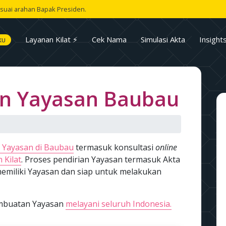
suai arahan Bapak Presiden.
Layanan Kilat ⚡
Cek Nama
Simulasi Akta
Insight
KU
n Yayasan Baubau
 Yayasan di Baubau
termasuk konsultasi
online
 Kilat
. Proses pendirian Yayasan termasuk Akta
emiliki Yayasan dan siap untuk melakukan
pembuatan Yayasan
melayani seluruh Indonesia.