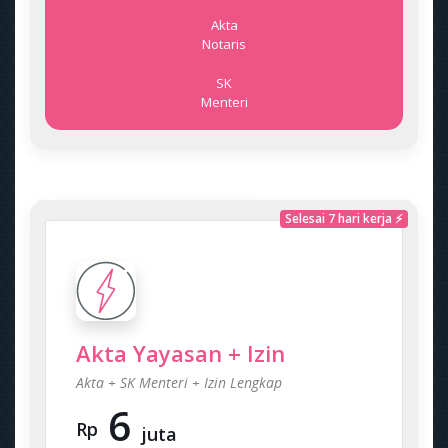
Akta
Notaris
SK
Menteri
Selesai 7 hari kerja ⚡
Akta Yayasan + Izin
Akta + SK Menteri + Izin Lengkap
6
Rp
juta