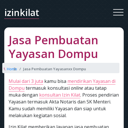
izinkilat
Jasa Pembuatan
Yayasan Dompu
Home
Jasa Pembuatan Yayasanxx Dompu
Mulai dari 3 juta
kamu bisa
mendirikan Yayasan di
Dompu
termasuk konsultasi
online
atau tatap
muka dengan
konsultan Izin Kilat
. Proses pendirian
Yayasan termasuk Akta Notaris dan SK Menteri.
Kamu sudah memiliki Yayasan dan siap untuk
melakukan kegiatan sosial.
Izin Kilat memberikan layanan jasa pembuatan