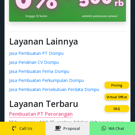
Layanan Lainnya
Jasa Pembuatan PT Dompu
Jasa Pendirian CV Dompu
Jasa Pembuatan Firma Dompu
Jasa Pembuatan Perkumpulan Dompu
Pricing
Jasa Pembuatan Persekutuan Perdata Dompu
Virtual Office
Layanan Terbaru
FAQ
Pembuatan PT Perorangan
PT Perorangan adalah PT yang bisa didirikan oleh
1 (satu) orang
,
lebih murah
Rp 1 juta
Call Us
Proposal
WA Chat