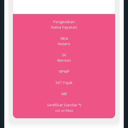
Pengecekan
Nama Yayasan
Akta
Notaris
SK
Menteri
NPWP
SKT Pajak
NIB
Sertifikat Standar *)
cek verifikasi