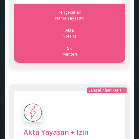
Pengecekan
Nama Yayasan
Akta
Notaris
SK
Menteri
Selesai 7 hari kerja ⚡
Akta Yayasan + Izin