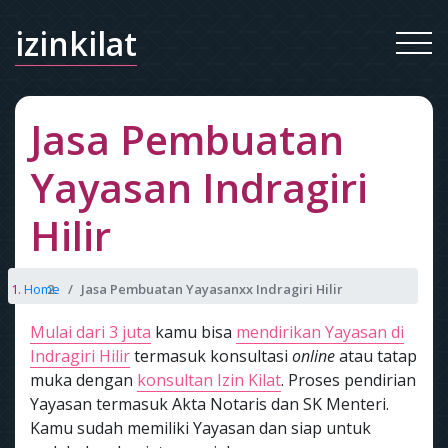
izinkilat
Jasa Pembuatan
Yayasan Indragiri
Hilir
Home
Jasa Pembuatan Yayasanxx Indragiri Hilir
Mulai dari 3 juta
kamu bisa
mendirikan Yayasan di
Indragiri Hilir
termasuk konsultasi
online
atau tatap
muka dengan
konsultan Izin Kilat
. Proses pendirian
Yayasan termasuk Akta Notaris dan SK Menteri.
Kamu sudah memiliki Yayasan dan siap untuk