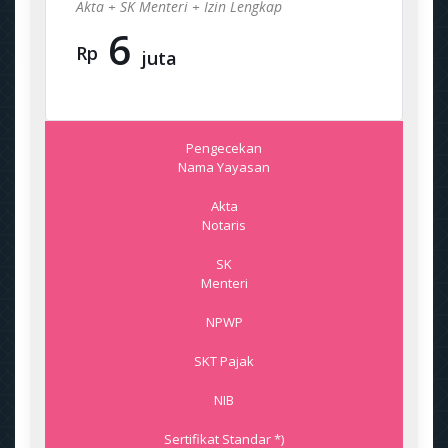
Akta + SK Menteri + Izin Lengkap
6
Rp
juta
Pengecekan
Nama Yayasan
Akta
Notaris
SK
Menteri
NPWP
SKT Pajak
NIB
Sertifikat Standar *)