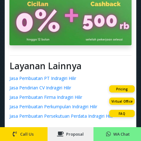
Layanan Lainnya
Jasa Pembuatan PT Indragiri Hilir
Jasa Pendirian CV Indragiri Hilir
Pricing
Jasa Pembuatan Firma Indragiri Hilir
Virtual Office
Jasa Pembuatan Perkumpulan Indragiri Hilir
FAQ
Jasa Pembuatan Persekutuan Perdata Indragiri Hilir
Layanan Terbaru
Call Us
Proposal
WA Chat