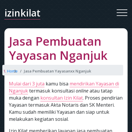
izinkilat
Jasa Pembuatan
Yayasan Nganjuk
Home
Jasa Pembuatan Yayasanxx Nganjuk
Mulai dari 3 juta
kamu bisa
mendirikan Yayasan di
Nganjuk
termasuk konsultasi
online
atau tatap
muka dengan
konsultan Izin Kilat
. Proses pendirian
Yayasan termasuk Akta Notaris dan SK Menteri.
Kamu sudah memiliki Yayasan dan siap untuk
melakukan kegiatan sosial.
Izin Kilat memberikan layanan jasa pembuatan