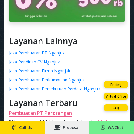
Layanan Lainnya
Jasa Pembuatan PT Nganjuk
Jasa Pendirian CV Nganjuk
Jasa Pembuatan Firma Nganjuk
Jasa Pembuatan Perkumpulan Nganjuk
Pricing
Jasa Pembuatan Persekutuan Perdata Nganjuk
Virtual Office
Layanan Terbaru
FAQ
Pembuatan PT Perorangan
PT Perorangan adalah PT yang bisa didirikan oleh
1 (satu) orang
,
lebih murah
Rp 1 juta
Call Us
Proposal
WA Chat