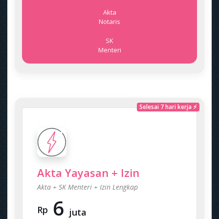
Akta
Notaris
SK
Menteri
Selesai 7 hari kerja ⚡
Akta Yayasan + Izin
Akta + SK Menteri + Izin Lengkap
6
Rp
juta