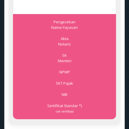
Pengecekan
Nama Yayasan
Akta
Notaris
SK
Menteri
NPWP
SKT Pajak
NIB
Sertifikat Standar *)
cek verifikasi