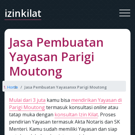
izinkilat
Jasa Pembuatan
Yayasan Parigi
Moutong
Home
Jasa Pembuatan Yayasanxx Parigi Moutong
Mulai dari 3 juta
kamu bisa
mendirikan Yayasan di
Parigi Moutong
termasuk konsultasi
online
atau
tatap muka dengan
konsultan Izin Kilat
. Proses
pendirian Yayasan termasuk Akta Notaris dan SK
Menteri. Kamu sudah memiliki Yayasan dan siap