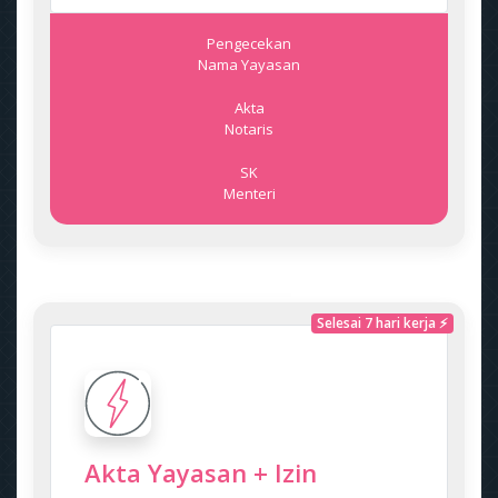
Pengecekan
Nama Yayasan
Akta
Notaris
SK
Menteri
Selesai 7 hari kerja ⚡
Akta Yayasan + Izin