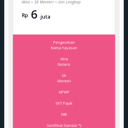
Akta + SK Menteri + Izin Lengkap
6
Rp
juta
Pengecekan
Nama Yayasan
Akta
Notaris
SK
Menteri
NPWP
SKT Pajak
NIB
Sertifikat Standar *)