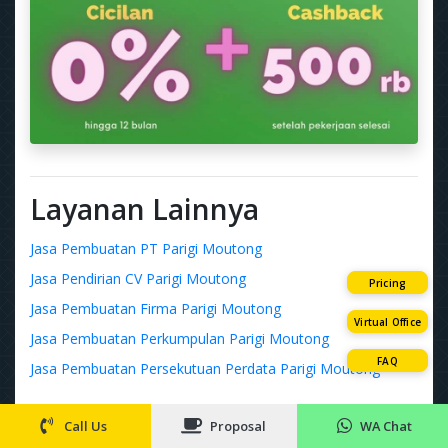
Layanan Lainnya
Jasa Pembuatan PT Parigi Moutong
Jasa Pendirian CV Parigi Moutong
Pricing
Jasa Pembuatan Firma Parigi Moutong
Virtual Office
Jasa Pembuatan Perkumpulan Parigi Moutong
FAQ
Jasa Pembuatan Persekutuan Perdata Parigi Moutong
Layanan Terbaru
Call Us
Proposal
WA Chat