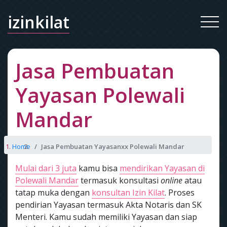
izinkilat
Jasa Pembuatan
Yayasan Polewali
Mandar
Home
Jasa Pembuatan Yayasanxx Polewali Mandar
Mulai dari 3 juta
kamu bisa
mendirikan Yayasan di
Polewali Mandar
termasuk konsultasi
online
atau
tatap muka dengan
konsultan Izin Kilat
. Proses
pendirian Yayasan termasuk Akta Notaris dan SK
Menteri. Kamu sudah memiliki Yayasan dan siap