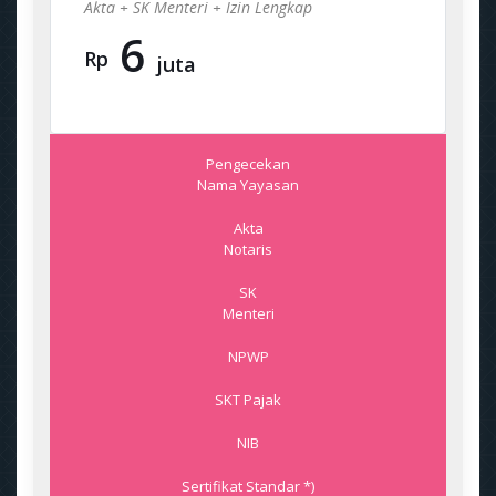
Akta + SK Menteri + Izin Lengkap
6
Rp
juta
Pengecekan
Nama Yayasan
Akta
Notaris
SK
Menteri
NPWP
SKT Pajak
NIB
Sertifikat Standar *)