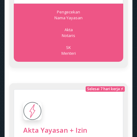
Pengecekan
Nama Yayasan
Akta
Notaris
SK
Menteri
Selesai 7 hari kerja ⚡
Akta Yayasan + Izin