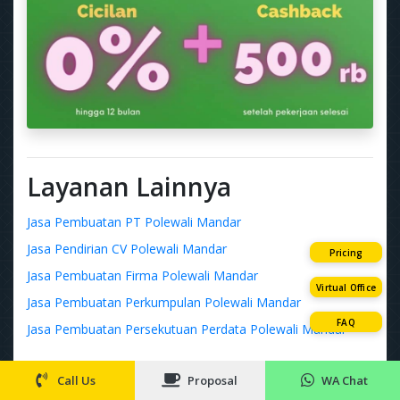
Layanan Lainnya
Jasa Pembuatan PT Polewali Mandar
Jasa Pendirian CV Polewali Mandar
Pricing
Jasa Pembuatan Firma Polewali Mandar
Virtual Office
Jasa Pembuatan Perkumpulan Polewali Mandar
FAQ
Jasa Pembuatan Persekutuan Perdata Polewali Mandar
Layanan Terbaru
Call Us
Proposal
WA Chat