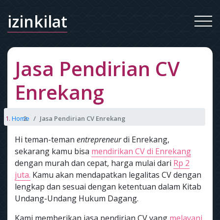
izinkilat
Jasa Pendirian CV
Enrekang
Home
Jasa Pendirian CV Enrekang
Hi teman-teman
entrepreneur
di Enrekang,
sekarang kamu bisa
mendirikan CV di Enrekang
dengan murah dan cepat, harga mulai dari
Rp 2
juta.
Kamu akan mendapatkan legalitas CV dengan
lengkap dan sesuai dengan ketentuan dalam Kitab
Undang-Undang Hukum Dagang.
Kami memberikan jasa pendirian CV yang
melayani