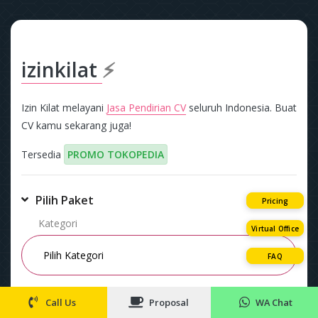
izinkilat
⚡
Izin Kilat melayani
Jasa Pendirian CV
seluruh Indonesia. Buat
CV kamu sekarang juga!
Tersedia
PROMO TOKOPEDIA
Pilih Paket
Pricing
Kategori
Virtual Office
FAQ
Paket
Call Us
Proposal
WA Chat