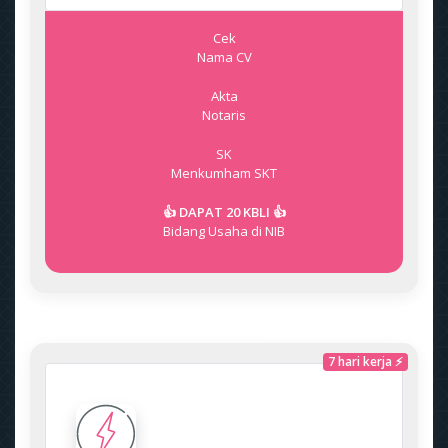
Cek
Nama CV
Akta
Notaris
SK
Menkumham
SKT
👍 DAPAT 20 KBLI 👍
Bidang Usaha di NIB
7 hari kerja ⚡