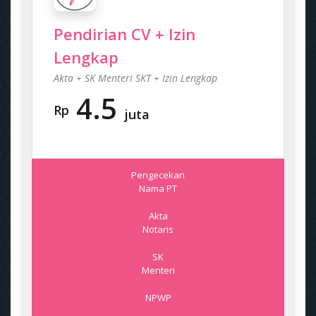
Pendirian CV + Izin
Lengkap
Akta + SK Menteri SKT + Izin Lengkap
4.5
Rp
juta
Pengecekan
Nama PT
Akta
Notaris
SK
Menteri
NPWP