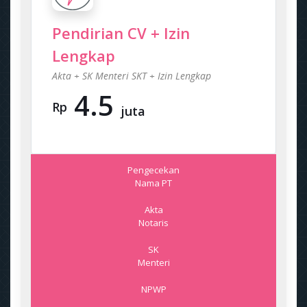
Pendirian CV + Izin
Lengkap
Akta + SK Menteri SKT + Izin Lengkap
4.5
Rp
juta
Pengecekan
Nama PT
Akta
Notaris
SK
Menteri
NPWP