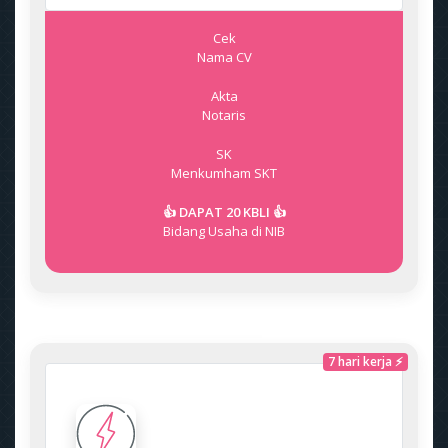
Cek
Nama CV
Akta
Notaris
SK
Menkumham
SKT
👍 DAPAT 20 KBLI 👍
Bidang Usaha di NIB
7 hari kerja ⚡