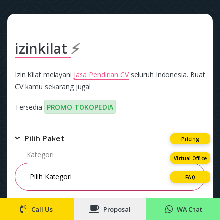
izinkilat
⚡
Izin Kilat melayani
Jasa Pendirian CV
seluruh Indonesia. Buat
CV kamu sekarang juga!
Tersedia
PROMO TOKOPEDIA
Pilih Paket
Pricing
Kategori
Virtual Office
FAQ
Paket
Call Us
Proposal
WA Chat