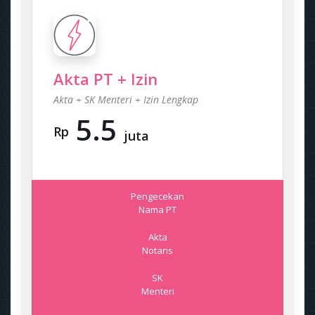
Akta PT + Izin
Akta + SK Menteri + Izin Lengkap
5.5
Rp
juta
Pengecekan
Nama PT
Akta
Notaris
SK
Menteri