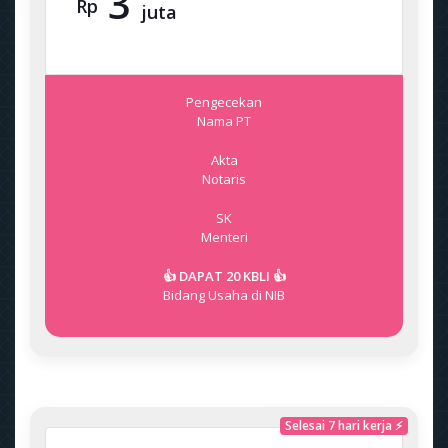
3
Rp
juta
Pengecekan
Nama PT
Akta
Notaris
SK
Menteri
👍 DAPAT 20 KBLI 👍
Bidang Usaha di NIB
Selesai 7 hari kerja ⚡