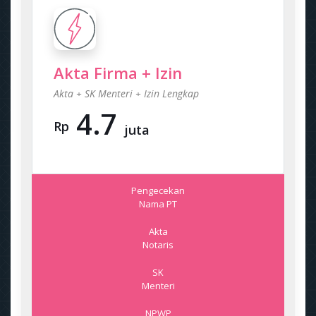
Akta Firma + Izin
Akta + SK Menteri + Izin Lengkap
4.7
Rp
juta
Pengecekan
Nama PT
Akta
Notaris
SK
Menteri
NPWP