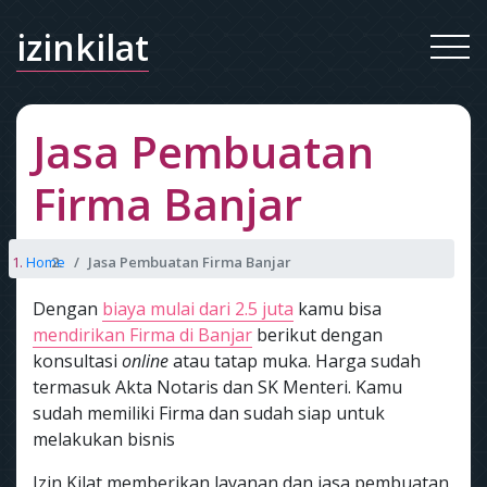
izinkilat
Jasa Pembuatan
Firma Banjar
Home
Jasa Pembuatan Firma Banjar
Dengan
biaya mulai dari 2.5 juta
kamu bisa
mendirikan Firma di Banjar
berikut dengan
konsultasi
online
atau tatap muka. Harga sudah
termasuk Akta Notaris dan SK Menteri. Kamu
sudah memiliki Firma dan sudah siap untuk
melakukan bisnis
Izin Kilat memberikan layanan dan jasa pembuatan