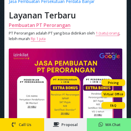
Jasa Pembuatan Persekutuan Perdata Banjar
Layanan Terbaru
Pembuatan PT Perorangan
PT Perorangan adalah PT yang bisa didirikan oleh
1 (satu) orang
,
lebih murah
Rp 1 juta
Pricing
Virtual Office
FAQ
Call Us
Proposal
WA Chat