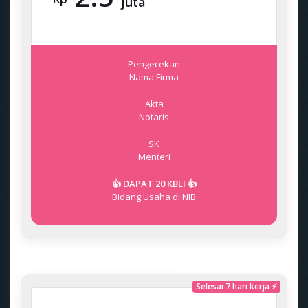
juta
Pengecekan
Nama Firma
Akta
Notaris
SK
Menteri
👍 DAPAT 20 KBLI 👍
Bidang Usaha di NIB
Selesai 7 hari kerja ⚡