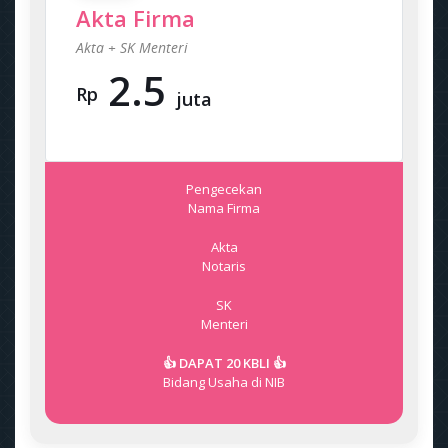
Akta Firma
Akta + SK Menteri
2.5
Rp
juta
Pengecekan
Nama Firma
Akta
Notaris
SK
Menteri
👍 DAPAT 20 KBLI 👍
Bidang Usaha di NIB