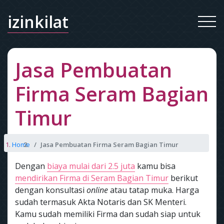
izinkilat
Jasa Pembuatan
Firma Seram Bagian
Timur
Home
Jasa Pembuatan Firma Seram Bagian Timur
Dengan
biaya mulai dari 2.5 juta
kamu bisa
mendirikan Firma di Seram Bagian Timur
berikut
dengan konsultasi
online
atau tatap muka. Harga
sudah termasuk Akta Notaris dan SK Menteri.
Kamu sudah memiliki Firma dan sudah siap untuk