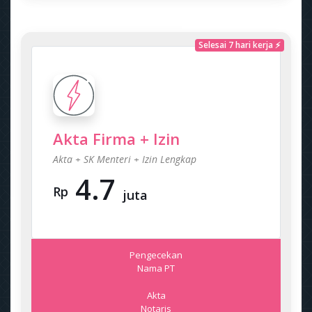
Selesai 7 hari kerja ⚡
Akta Firma + Izin
Akta + SK Menteri + Izin Lengkap
4.7
Rp
juta
Pengecekan
Nama PT
Akta
Notaris