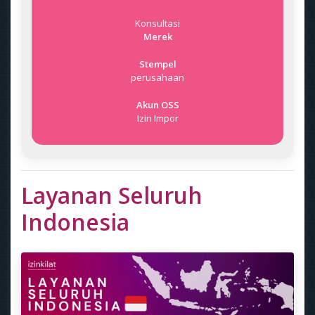
Konsultasi
Merek
Stempel
perusahaan
Akun OSS
Izin Impor
Layanan Seluruh
Indonesia