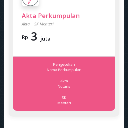
Akta Perkumpulan
Akta + SK Menteri
3
Rp
juta
Pengecekan
Nama Perkumpulan
Akta
Notaris
SK
Menteri