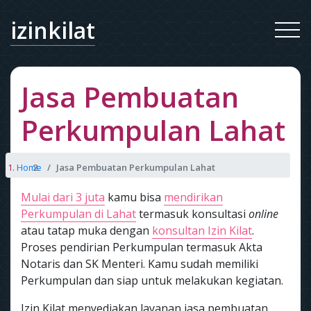
izinkilat
Jasa Pembuatan
Perkumpulan Lahat
Home
Jasa Pembuatan Perkumpulan Lahat
Mulai dari 3 juta
kamu bisa
mendirikan
Perkumpulan di Lahat
termasuk konsultasi
online
atau tatap muka dengan
konsultan Izin Kilat
.
Proses pendirian Perkumpulan termasuk Akta
Notaris dan SK Menteri. Kamu sudah memiliki
Perkumpulan dan siap untuk melakukan kegiatan.
Izin Kilat menyediakan layanan jasa pembuatan