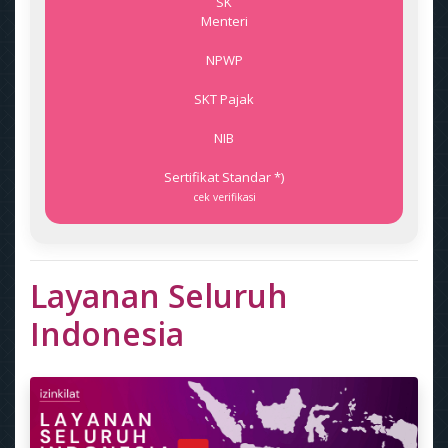
SK
Menteri
NPWP
SKT Pajak
NIB
Sertifikat Standar *)
cek verifikasi
Layanan Seluruh
Indonesia