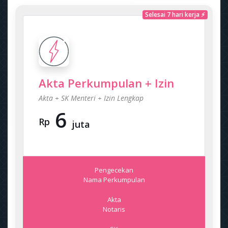
Selesai 7 hari kerja ⚡
Akta Perkumpulan + Izin
Akta + SK Menteri + Izin Lengkap
6
Rp
juta
Pengecekan
Nama Perkumpulan
Akta
Notaris