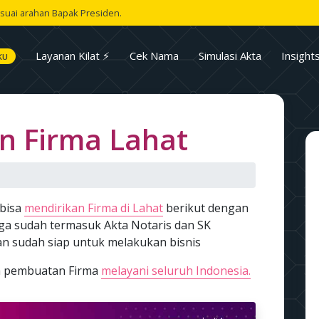
suai arahan Bapak Presiden.
Layanan Kilat ⚡
Cek Nama
Simulasi Akta
Insight
KU
n Firma Lahat
bisa
mendirikan Firma di Lahat
berikut dengan
ga sudah termasuk Akta Notaris dan SK
an sudah siap untuk melakukan bisnis
sa pembuatan Firma
melayani seluruh Indonesia.