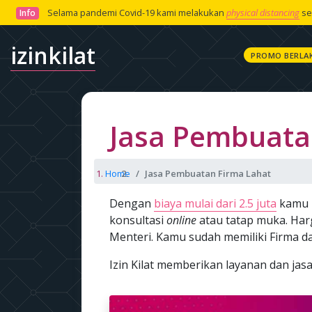
Selama pandemi Covid-19 kami melakukan
physical distancing
se
Info
izinkilat
PROMO BERLA
Jasa Pembuata
Home
Jasa Pembuatan Firma Lahat
Dengan
biaya mulai dari 2.5 juta
kamu 
konsultasi
online
atau tatap muka. Har
Menteri. Kamu sudah memiliki Firma d
Izin Kilat memberikan layanan dan ja