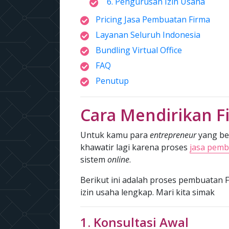
6. Pengurusan Izin Usaha
Pricing Jasa Pembuatan Firma
Layanan Seluruh Indonesia
Bundling Virtual Office
FAQ
Penutup
Cara Mendirikan F
Untuk kamu para
entrepreneur
yang ber
khawatir lagi karena proses
jasa pemb
sistem
online
.
Berikut ini adalah proses pembuatan F
izin usaha lengkap. Mari kita simak
1. Konsultasi Awal