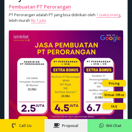
Pembuatan PT Perorangan
PT Perorangan adalah PT yang bisa didirikan oleh
1 (satu) orang
,
lebih murah
Rp 1 juta
Pricing
Virtual Office
FAQ
Call Us
Proposal
WA Chat