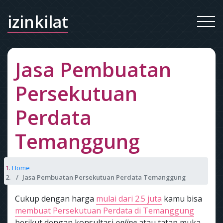
izinkilat
Jasa Pembuatan
Persekutuan
Perdata
Temanggung
Home
Jasa Pembuatan Persekutuan Perdata Temanggung
Cukup dengan harga
mulai dari 2.5 juta
kamu bisa
membuat Persekutuan Perdata di Temanggung
berikut dengan konsultasi
online
atau tatap muka.