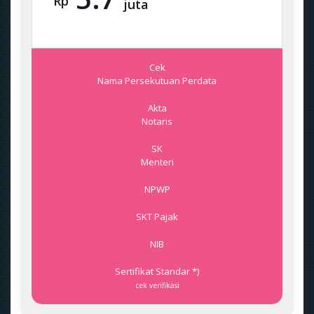
Rp
juta
Cek
Nama Persekutuan Perdata
Akta
Notaris
SK
Menteri
NPWP
SKT Pajak
NIB
Sertifikat Standar *)
cek verifikasi