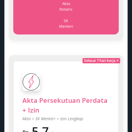
Akta
Notaris
SK
Menteri
Selesai 7 hari kerja ⚡
Akta Persekutuan Perdata
+ Izin
Akta + SK Menteri + Izin Lengkap
5.7