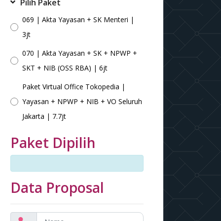
Pilih Paket
069 | Akta Yayasan + SK Menteri |
3jt
070 | Akta Yayasan + SK + NPWP +
SKT + NIB (OSS RBA) | 6jt
Paket Virtual Office Tokopedia |
Yayasan + NPWP + NIB + VO Seluruh
Jakarta | 7.7jt
Paket Dipilih
Data Proposal