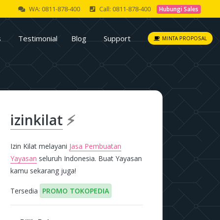
WA: 0811-878-400
Call: 0811-878-400
Hubungi Sales
s
Testimonial
Blog
Support
MINTA PROPOSAL
izinkilat
⚡
Izin Kilat melayani
Jasa Pembuatan
Yayasan
seluruh Indonesia. Buat Yayasan
kamu sekarang juga!
Tersedia
PROMO TOKOPEDIA