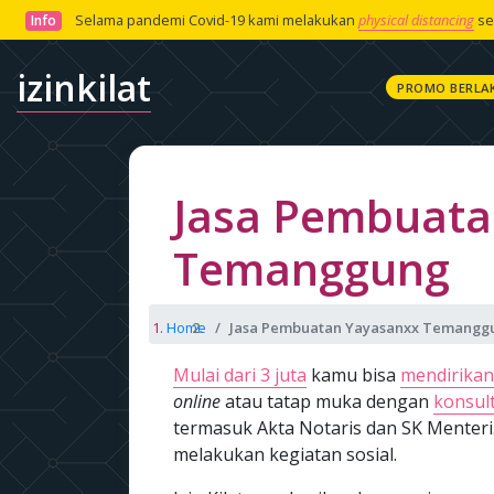
Selama pandemi Covid-19 kami melakukan
physical distancing
se
Info
izinkilat
PROMO BERLA
Jasa Pembuata
Temanggung
Home
Jasa Pembuatan Yayasanxx Temangg
Mulai dari 3 juta
kamu bisa
mendirika
online
atau tatap muka dengan
konsult
termasuk Akta Notaris dan SK Menteri
melakukan kegiatan sosial.