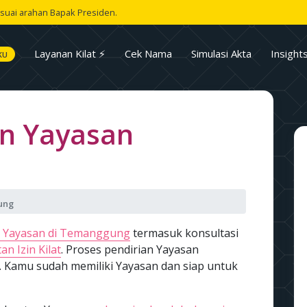
suai arahan Bapak Presiden.
Layanan Kilat ⚡
Cek Nama
Simulasi Akta
Insight
KU
n Yayasan
ung
n Yayasan di Temanggung
termasuk konsultasi
an Izin Kilat
. Proses pendirian Yayasan
. Kamu sudah memiliki Yayasan dan siap untuk