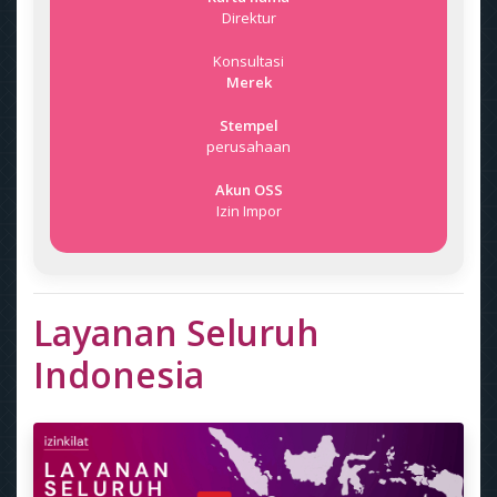
Direktur
Konsultasi
Merek
Stempel
perusahaan
Akun OSS
Izin Impor
Layanan Seluruh
Indonesia