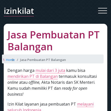
izinkilat
Jasa Pembuatan PT
Balangan
Home
Jasa Pembuatan PT Balangan
Dengan harga
mulai dari 3 juta
kamu bisa
mendirikan PT di Balangan
termasuk konsultasi
online
atau
offline,
Akta Notaris dan SK Menteri.
Kamu sudah memiliki PT dan
ready for open
business!
Izin Kilat layanan jasa pembuatan PT
melayani
seluruh Indonesia.