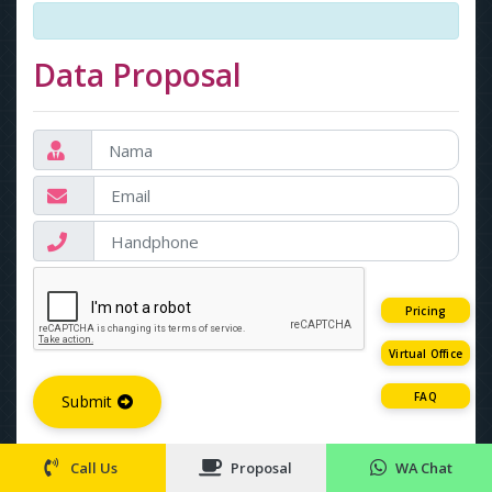
Data Proposal
Pricing
Virtual Office
FAQ
Submit
Call Us
Proposal
WA Chat
Promo Berlaku