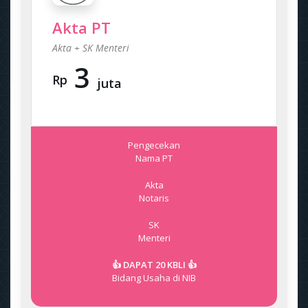
Akta PT
Akta + SK Menteri
3
Rp
juta
Pengecekan
Nama PT
Akta
Notaris
SK
Menteri
👍 DAPAT 20 KBLI 👍
Bidang Usaha di NIB