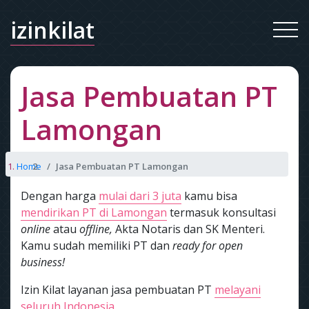
izinkilat
Jasa Pembuatan PT
Lamongan
Home
Jasa Pembuatan PT Lamongan
Dengan harga
mulai dari 3 juta
kamu bisa
mendirikan PT di Lamongan
termasuk konsultasi
online
atau
offline,
Akta Notaris dan SK Menteri.
Kamu sudah memiliki PT dan
ready for open
business!
Izin Kilat layanan jasa pembuatan PT
melayani
seluruh Indonesia.