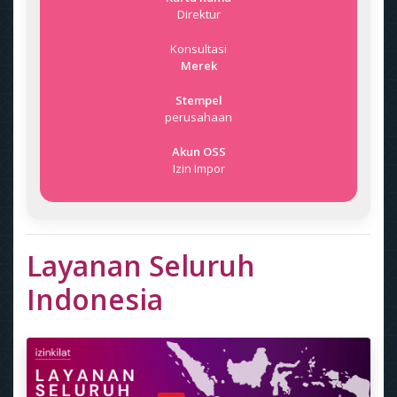
Direktur
Konsultasi
Merek
Stempel
perusahaan
Akun OSS
Izin Impor
Layanan Seluruh
Indonesia