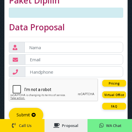
Paket Dipilih
Data Proposal
Pricing
Virtual Office
FAQ
Submit
Call Us
Proposal
WA Chat