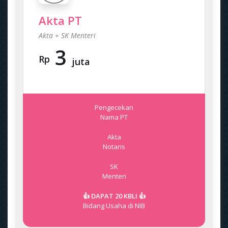
Akta PT
Akta + SK Menteri
3
Rp
juta
Pengecekan
Nama PT
Akta
Notaris
SK
Menteri
👍 DAPAT 20 KBLI 👍
Bidang Usaha di NIB