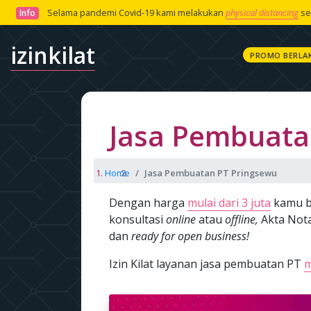
Selama pandemi Covid-19 kami melakukan
physical distancing
se
Info
izinkilat
PROMO BERLA
Jasa Pembuata
Home
Jasa Pembuatan PT Pringsewu
Dengan harga
mulai dari 3 juta
kamu b
konsultasi
online
atau
offline,
Akta Nota
dan
ready for open business!
Izin Kilat layanan jasa pembuatan PT
m