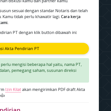
bahan diskusi kamu dan partner kamu.
 susun sesuai dengan standar Notaris dan telah
 Kamu tidak perlu khawatir lagi.
Cara kerja
kami.
dirian PT dengan klik button dibawah ini:
si Akta Pendirian PT
perlu mengisi beberapa hal yaitu, nama PT,
dalan, pemegang saham, susunan direksi
orm
Izin Kilat
akan mengirimkan PDF draft Akta
👍
ndirian