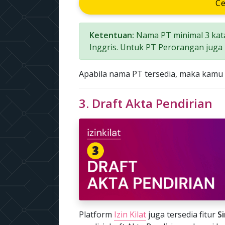
C
Ketentuan:
Nama PT minimal 3 kat
Inggris. Untuk PT Perorangan juga
Apabila nama PT tersedia, maka kamu
3. Draft Akta Pendirian
Platform
Izin Kilat
juga tersedia fitur
S