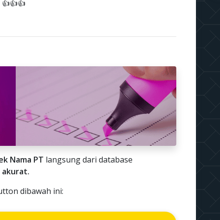
 👍👍👍
ek Nama PT
langsung dari database
 akurat.
tton dibawah ini: