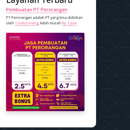
Pembuatan PT Perorangan
PT Perorangan adalah PT yang bisa didirikan
oleh
1 (satu) orang
, lebih murah
Rp 1 juta