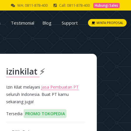
WA: 0811-878-400
Call: 0811-878-400
Hubungi Sales
s
Testimonial
Blog
Support
MINTA PROPOSAL
izinkilat
⚡
Izin Kilat melayani
Jasa Pembuatan PT
seluruh Indonesia. Buat PT kamu
sekarang juga!
Tersedia
PROMO TOKOPEDIA