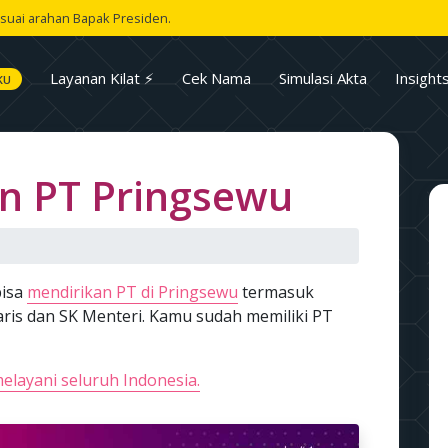
suai arahan Bapak Presiden.
Layanan Kilat ⚡
Cek Nama
Simulasi Akta
Insight
KU
n PT Pringsewu
isa
mendirikan PT di Pringsewu
termasuk
ris dan SK Menteri. Kamu sudah memiliki PT
elayani seluruh Indonesia.