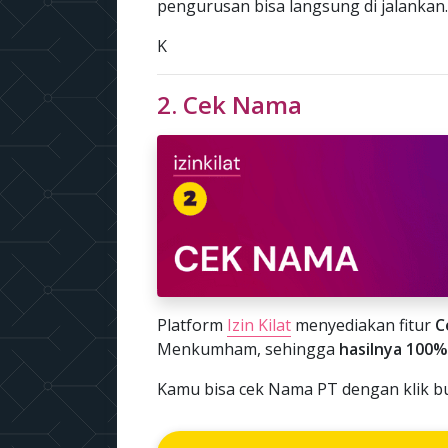
pengurusan bisa langsung di jalankan.
K
2. Cek Nama
Platform
Izin Kilat
menyediakan fitur
C
Menkumham, sehingga
hasilnya 100%
Kamu bisa cek Nama PT dengan klik bu